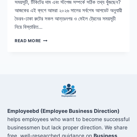
সময়সূচী, টিকিটের দাম এবং স্টপেজ সম্পর্কে সঠিক তথ্য খুঁজছেন?
আজকের এই ব্লগে আমরা ২০২৬ সালের সর্বশেষ আপডেট অনুযায়ী
ভৈরব-ঢাকা রুটের সকল আন্তঃনগর ও মেইল ট্রেনের সময়সূচী
নিয়ে বিস্তারিত…
ভৈরব
READ MORE
টু
ঢাকা
ট্রেনের
সময়সূচী
২০২৬:
ভাড়া
ও
টিকিটের
তালিকা
Employeebd (Employee Business Direction)
helps employees who want to become successful
businessmen but lack proper direction. We share
free, well-researched guidance on
Business,