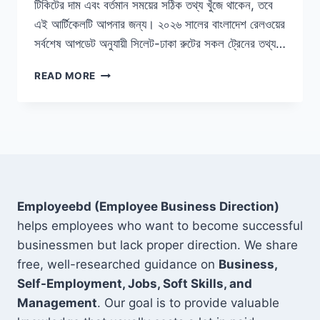
টিকিটের দাম এবং বর্তমান সময়ের সঠিক তথ্য খুঁজে থাকেন, তবে
এই আর্টিকেলটি আপনার জন্য। ২০২৬ সালের বাংলাদেশ রেলওয়ের
সর্বশেষ আপডেট অনুযায়ী সিলেট-ঢাকা রুটের সকল ট্রেনের তথ্য…
সিলেট
READ MORE
টু
ঢাকা
ট্রেনের
সময়সূচী
২০২৬:
ভাড়া
ও
টিকিট
Employeebd (Employee Business Direction)
কাটার
পূর্ণাঙ্গ
helps employees who want to become successful
গাইড
businessmen but lack proper direction. We share
free, well-researched guidance on
Business,
Self-Employment, Jobs, Soft Skills, and
Management
. Our goal is to provide valuable